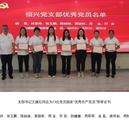
支部书记王建红同志为13位党员颁发“优秀共产党员”荣誉证书:
思诗、张玉麟、陈妹妹、黄丽权、周 金、符 容、孙姗姗、
周翠翠、金 磊、谢祥如、周