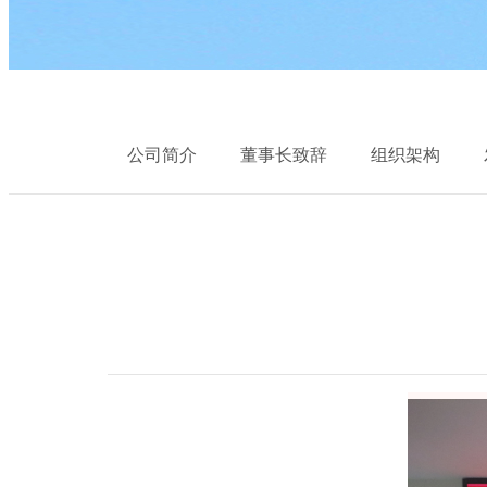
公司简介
董事长致辞
组织架构