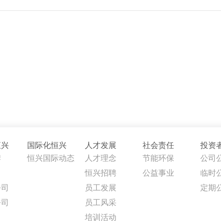
恒兴
国际化恒兴
人才发展
社会责任
投资
牌
恒兴国际动态
人才理念
节能环保
公司
恒兴招聘
公益事业
临时
公司
员工发展
定期
公司
员工风采
培训活动