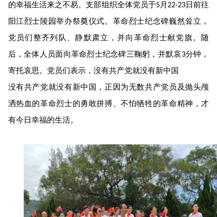
的幸福生活来之不易。支部组织全体党员于
月
日前往
5
22-23
阳江烈士陵园举办祭奠仪式。革命烈士纪念碑巍然耸立，
党员们整齐列队、静默肃立，并向革命烈士献党旗。随
后，全体人员面向革命烈士纪念碑三鞠躬，并默哀
分钟，
3
寄托哀思。党员们表示，没有共产党就没有新中国
没有共产党就没有新中国，正因为无数共产党员及抛头颅
洒热血的革命烈士的勇敢拼搏、不怕牺牲的革命精神，才
有今日幸福的生活。