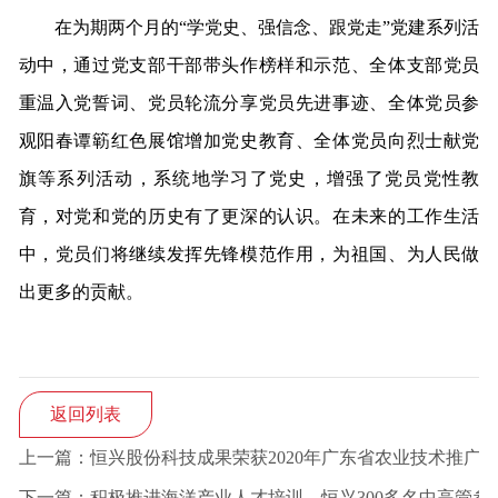
在为期两个月的“学党史、强信念、跟党走”党建系列活
动中，通过
党支部干部带头作榜样和示范、全体支部党员
重温入党誓词、党员轮流分享党员先进事迹、全体党员参
观阳春谭簕红色展馆增加党史教育、全体党员向烈士献党
旗等系列活动，系统地学习了党史，增强了党员党性教
育，对党和党的历史有了更深的认识。在未来的工作生活
中，党员们将继续发挥先锋模范作用，为祖国、为人民做
出更多的贡献。
返回列表
上一篇：恒兴股份科技成果荣获2020年广东省农业技术推广
下一篇：积极推进海洋产业人才培训，恒兴300多名中高管参加第