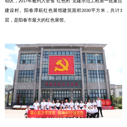
动区，
年被列入全省
红色村
党建示范工程第一批重点
2017
“
”
建设村。阳春潭簕红色展馆建筑面积
平方米，共计
2030
3
层，是阳春市最大的红色展馆。