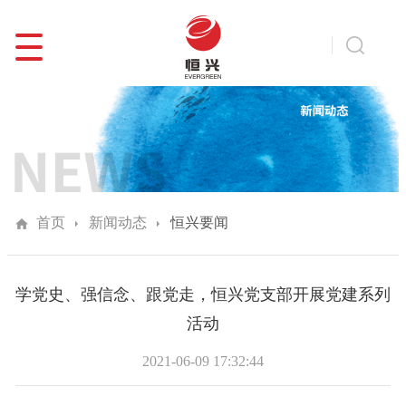
首页
新闻动态
恒兴要闻
学党史、强信念、跟党走，恒兴党支部开展党建系列
活动
2021-06-09 17:32:44