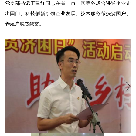
党支部书记王建红同志在省、市、区等各场合讲述企业走
出国门、科技创新引领企业发展、技术服务帮扶贫困户、
养殖户脱贫致富。