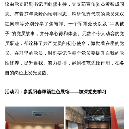
议由党支部副书记周剑熙主持，党支部宣传委员黄智成同
志、有着
年党龄的顾明同志、科研优秀代表的党员朱双
37
红同志等分别分享了焦裕禄、一个军需处长以及“半条被
子”的党员故事，并分享心得和体会。无数个令人动容的党
员事迹，都诠释了共产党员的初心使命，激励着在座的党
员、在群里的党员，时刻要记住每个党员要提升自我的
党
性修养
，
提升自我
、
努力拼搏，起到模范先锋作用，在各
自的岗位上发光发热。
活动四：参观阳春谭簕红色展馆——加深党史学习