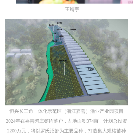
王靖宇
恒兴长三角一体化示范区（浙江嘉善）渔业产业园项目
2024年在
嘉善陶庄签约
落户，占地
面积
374亩，计划总投资
2200万元
，
将
以罗氏沼虾为主要品种，打造集大规格苗种