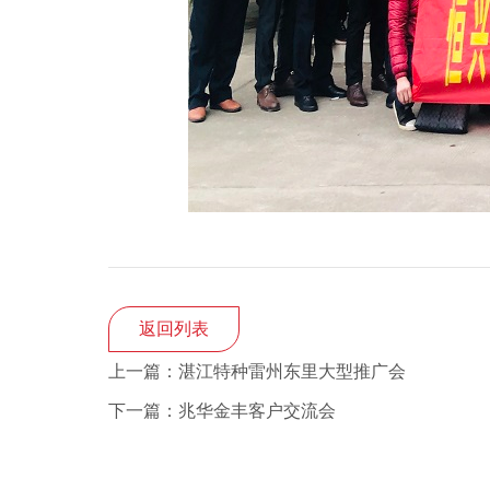
返回列表
上一篇：湛江特种雷州东里大型推广会
下一篇：兆华金丰客户交流会