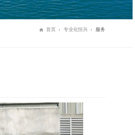
首页
专业化恒兴
服务