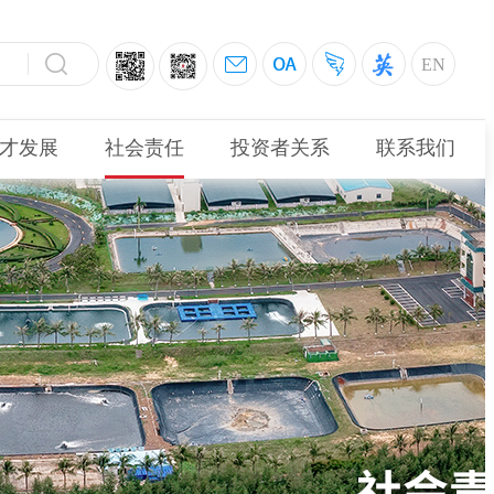
EN
才发展
社会责任
投资者关系
联系我们