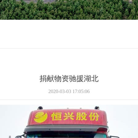
捐献物资驰援湖北
2020-03-03 17:05:06