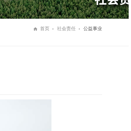
首页
社会责任
公益事业