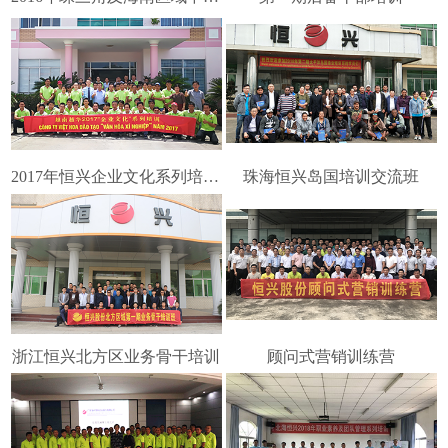
2017年恒兴企业文化系列培训在越南进行
珠海恒兴岛国培训交流班
浙江恒兴北方区业务骨干培训
顾问式营销训练营