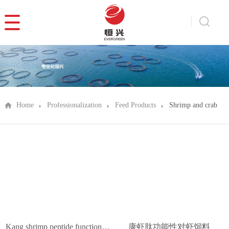
Home
Professionalization
Feed Products
Shrimp and crab
Kang shrimp peptide functional shrimp feed
康虾肽功能性对虾饲料